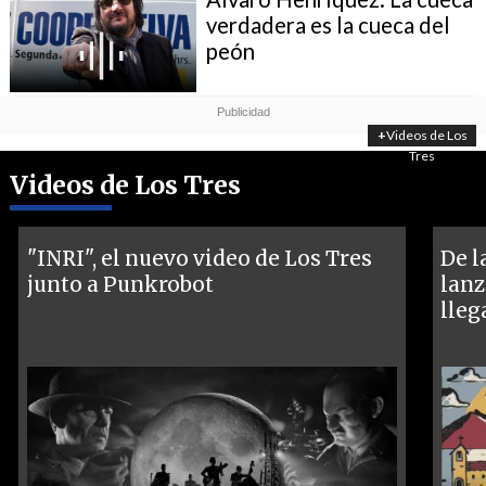
verdadera es la cueca del
peón
+
Videos de Los
Tres
Videos de Los Tres
"INRI", el nuevo video de Los Tres
De l
junto a Punkrobot
lanz
lleg