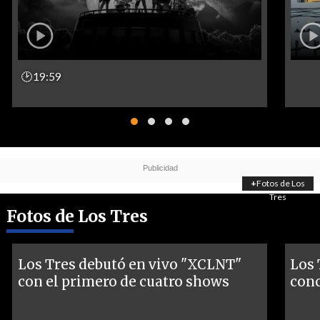
🕑19:59
+
Fotos de Los
Tres
Fotos de Los Tres
Los Tres debutó en vivo "XCLNT"
Los 
con el primero de cuatro shows
conc