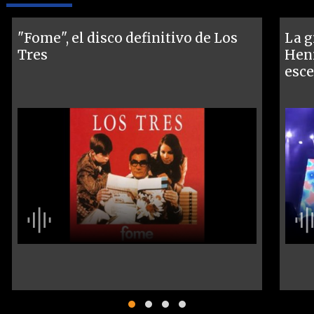
"Fome", el disco definitivo de Los
La g
Tres
Henr
esce