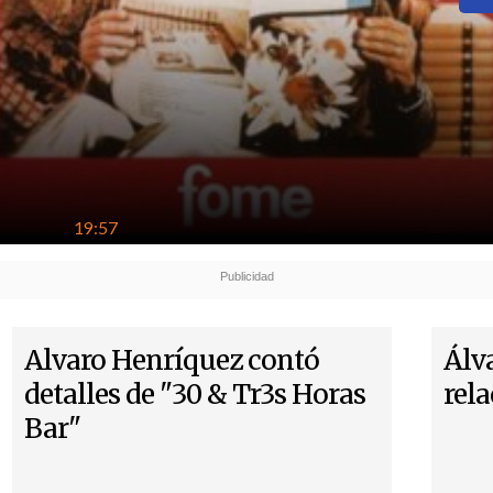
19:57
Alvaro Henríquez contó
Álv
detalles de "30 & Tr3s Horas
rela
Bar"