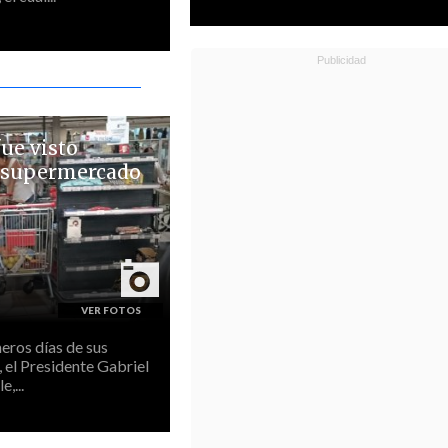
fue visto
 supermercado
eros días de sus
 el Presidente Gabriel
,...