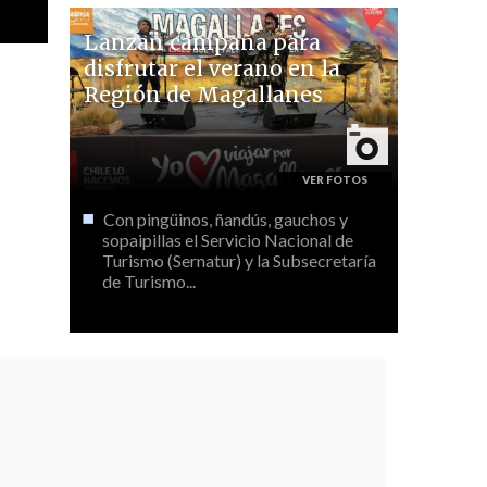
Lanzan campaña para
disfrutar el verano en la
Región de Magallanes
Con pingüinos, ñandús, gauchos y
sopaipillas el Servicio Nacional de
Turismo (Sernatur) y la Subsecretaría
de Turismo...