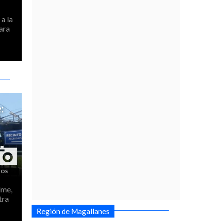
a la
ara
:
lme,
tra
Región de Magallanes