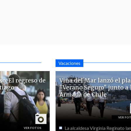
Vacaciones
so: El regreso de
Viña del Mar lanzó el pl
tiago
"Verano Seguro" junto a 
Armada de Chile
La alcaldesa Virginia Reginato la