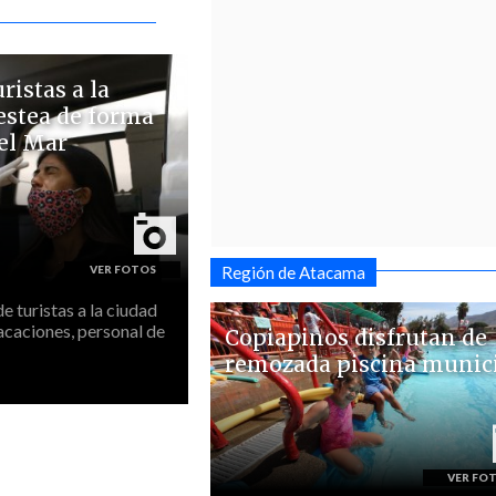
ristas a la
estea de forma
del Mar
Región de Atacama
e turistas a la ciudad
acaciones, personal de
Copiapinos disfrutan de
remozada piscina munic