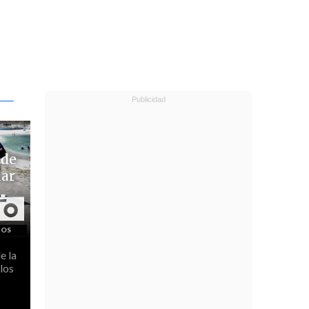
 de
lar
e la
los