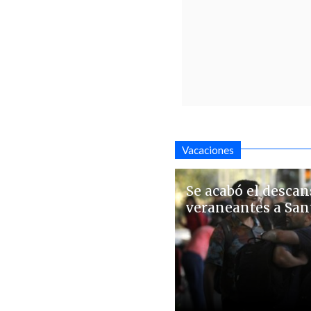
Vacaciones
Se acabó el descan
veraneantes a San