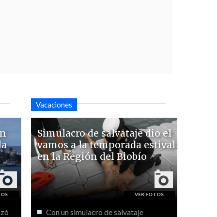
Vacaciones
an
Simulacro de salvataje dio el
la
vamos a la temporada estival
en la Región del Biobío
nzó
Con un simulacro de salvataje