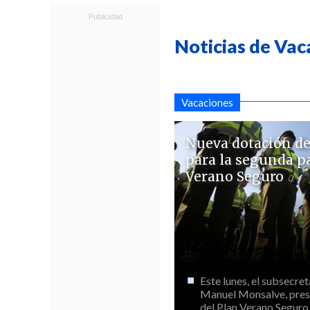
Noticias de Vac
Vacaciones
Nueva dotación de
para la segunda pa
Verano Seguro
Este lunes, el subsecreta
Manuel Monsalve, pres
del Plan Verano Seguro, e