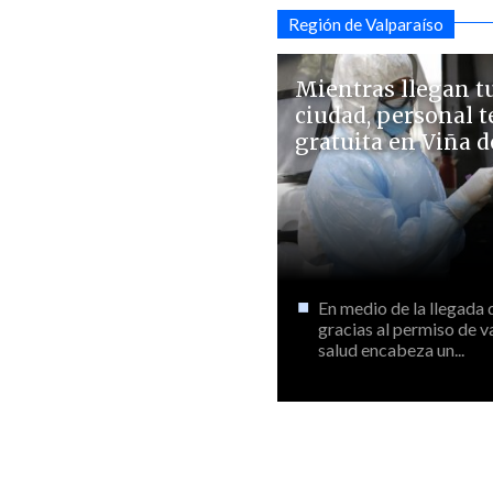
Región de Valparaíso
Mientras llegan tu
ciudad, personal t
gratuita en Viña 
En medio de la llegada d
gracias al permiso de v
salud encabeza un...