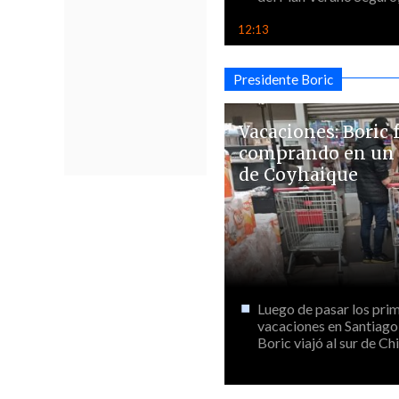
12:13
Presidente Boric
Vacaciones: Boric 
comprando en un
de Coyhaique
Luego de pasar los prim
vacaciones en Santiago,
Boric viajó al sur de Chile