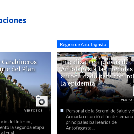
aciones
Región de Antofagasta
 Carabineros
Fiscalizan en playas de
rte del Plan
Antofagasta las medidas
autocuidado para contro
la epidemia
Personal de la Seremi de Salud y d
Armada recorrió el fin de semana 
rio del Interior,
principales balnearios de
entó la segunda etapa
Antofagasta,...
l cual...