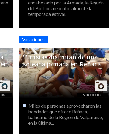
erano
encabezado por la Armada, la Región
del Biobío lanzó oficialmente la
temporada estival.
Vacaciones
ya
Turistas disfrutan de una
 en
soleada jornada en Reñaca
l
Miles de personas aprovecharon las
bondades que ofrece Reñaca,
balneario de la Región de Valparaíso,
en la última...