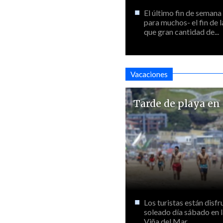
El último fin de semana
para muchos- el fin de l
que gran cantidad de...
Vacaciones
Tarde de playa en
Los turistas están disf
soleado día sábado en l
Viña del Mar.