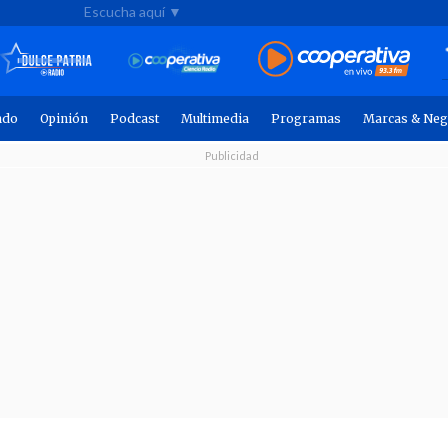
Escucha aquí ▼
ndo
Opinión
Podcast
Multimedia
Programas
Marcas & Neg