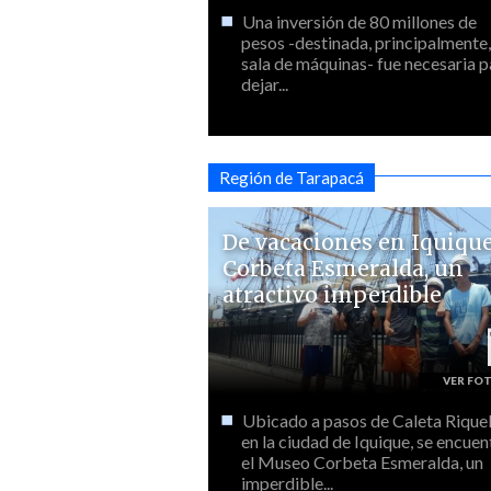
Una inversión de 80 millones de
pesos -destinada, principalmente, 
sala de máquinas- fue necesaria p
dejar...
Región de Tarapacá
De vacaciones en Iquique
Corbeta Esmeralda, un
atractivo imperdible
Ubicado a pasos de Caleta Rique
en la ciudad de Iquique, se encuen
el Museo Corbeta Esmeralda, un
imperdible...