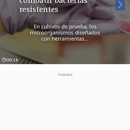
combatir bacterias
Si
resistentes
En cultivos de prueba, los
microorganismos diseñados
con herramientas...
🕑00:16