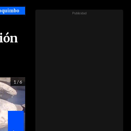
Coquimbo
ión
1
/ 6