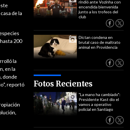
rindió ante Vozinha con
este
encendida bienvenida
junto a los trofeos del
casa de la
club
 especies
Dictan condena en
 hasta 200
brutal caso de maltrato
animal en Providencia
rolló la
, en la
a, donde
Fotos Recientes
o”, reportó
"La mano ha cambiado":
Presidente Kast dio el
propiación
vamos a operativo
policial en Santiago
olución,