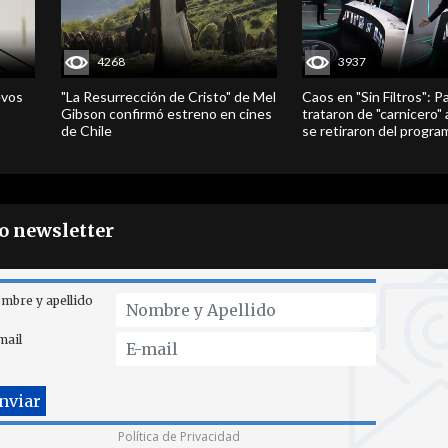
4268
3937
evos
"La Resurrección de Cristo" de Mel
Caos en "Sin Filtros": P
Gibson confirmó estreno en cines
trataron de "carnicero"
de Chile
se retiraron del progra
ro newsletter
mbre y apellido
mail
Política de Privacidad