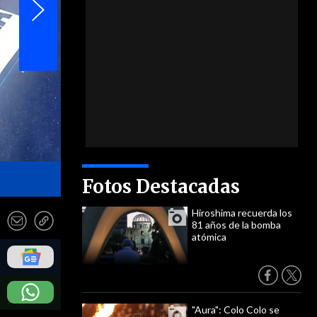
- PDI
Fotos Destacadas
Hiroshima recuerda los
81 años de la bomba
atómica
"Aura": Colo Colo se