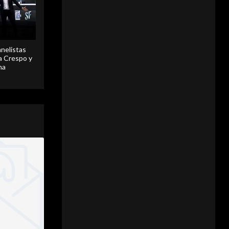
anelistas
 a Crespo y
ma