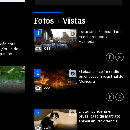
Fotos + Vistas
Estudiantes secundarios
marcharon por la
Alameda
arán este
regiones de
811
quimbo
El gigantesco incendio
en el sector industrial de
Quilicura
664
Dictan condena en
brutal caso de maltrato
animal en Providencia
643