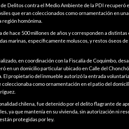
 de Delitos contra el Medio Ambiente de la PDI recuperó 
ósiles que eran coleccionados como ornamentación en una 
a región homónima.
a de hace 500 millones de años y corresponden a distintas
das marinas, específicamente moluscos, y restos óseos de
lizado, en coordinación con la Fiscalía de Coquimbo, desar
eró en un domicilio particular ubicado en Calle del Chonchón
. El propietario del inmueble autorizó la entrada voluntari
 coleccionaba como ornamentación en el patio del domicili
ríguez.
onalidad chilena, fue detenido por el delito flagrante de a
, ya que mantenía en su vivienda, sin autorización ni res
están protegidas por ley.