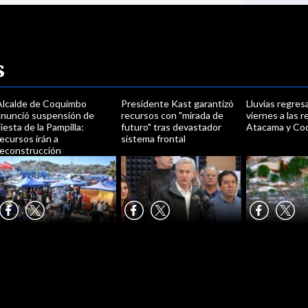
s
Alcalde de Coquimbo
Presidente Kast garantizó
Lluvias regres
anunció suspensión de
recursos con "mirada de
viernes a las 
iesta de la Pampilla:
futuro" tras devastador
Atacama y Co
ecursos irán a
sistema frontal
reconstrucción