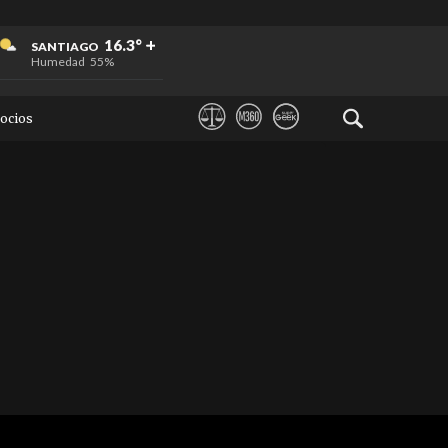
+
+
+
16.3°
SANTIAGO
Humedad
55%
ocios