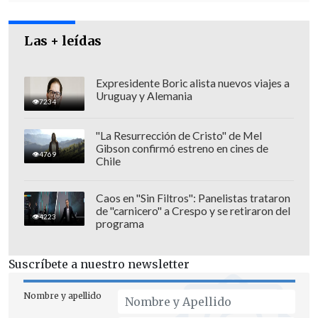
que es la vida"
.
Las + leídas
En tal sentido, enfrentarlo al cuento
significa
"exponerlo a definir una
Expresidente Boric alista nuevos viajes a
concepción diferente a lo establecido
Uruguay y Alemania
7234
cuando igualmente en su tiempo de
madurez definitivamente lo
"La Resurrección de Cristo" de Mel
comprenderá".
Gibson confirmó estreno en cines de
4769
Chile
Caos en "Sin Filtros": Panelistas trataron
de "carnicero" a Crespo y se retiraron del
4223
programa
Suscríbete a nuestro newsletter
Nombre y apellido