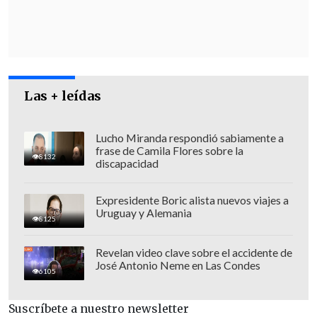
Las + leídas
Lucho Miranda respondió sabiamente a
frase de Camila Flores sobre la
8132
discapacidad
Expresidente Boric alista nuevos viajes a
El desembarco
se está produciendo de
Uruguay y Alemania
8125
forma escalonada y se hará en función
de la disponibilidad de los aviones
.
Revelan video clave sobre el accidente de
José Antonio Neme en Las Condes
6105
Suscríbete a nuestro newsletter