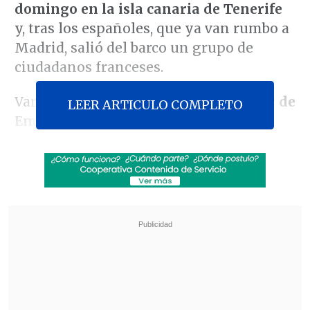
domingo en la isla canaria de Tenerife
y, tras los españoles, que ya van rumbo a
Madrid, salió del barco un grupo de
ciudadanos franceses.
Varios
autobuses de la Unidad Militar de
LEER ARTICULO COMPLETO
Emergencias
esperan en la explanada
del puerto de Granadilla (isla española
de Tenerife, Atlántico) a
los pasajeros
para trasladarlos hasta el aeropuerto
.
Revisa también
Brote de ébola en RD del Congo roza los 2.000
muertos
Congreso Futuro: Joven chilena es la primera
embajadora latinoamericana de física cuántica