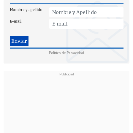
Nombre y apellido
E-mail
Política de Privacidad
La operación, que se desarrolla de forma escalonada en el
puerto de Granadilla, prioriza la seguridad y la coordinación
global para el traslado de cientos de personas. (FOTO: EFE)
El
crucero MV Hondius fondeó esta
madrugada frente al puerto tinerfeño de
Granadilla
y desde allí, una vez
amaneció, los pasajeros están siendo
llevados en lanchas hasta el puerto, para