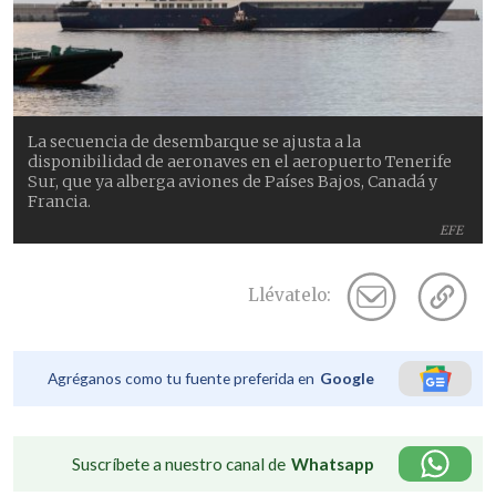
La secuencia de desembarque se ajusta a la
disponibilidad de aeronaves en el aeropuerto Tenerife
Sur, que ya alberga aviones de Países Bajos, Canadá y
Francia.
EFE
Llévatelo:
Agréganos como tu fuente preferida en
Google
Suscríbete a nuestro canal de
Whatsapp