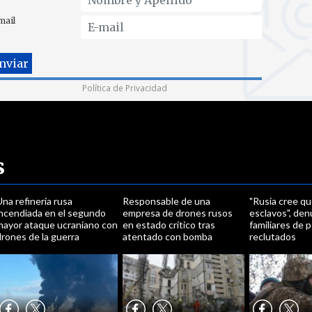
mail
Política de Privacidad
s
na refinería rusa
Responsable de una
"Rusia cree q
incendiada en el segundo
empresa de drones rusos
esclavos", den
mayor ataque ucraniano con
en estado crítico tras
familiares de 
rones de la guerra
atentado con bomba
reclutados