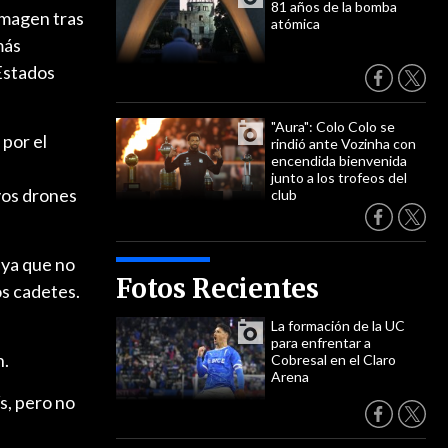
81 años de la bomba
 imagen tras
atómica
más
 Estados
"Aura": Colo Colo se
 por el
rindió ante Vozinha con
encendida bienvenida
s
junto a los trofeos del
yos drones
club
 ya que no
Fotos Recientes
os cadetes.
La formación de la UC
para enfrentar a
n.
Cobresal en el Claro
Arena
ís, pero no