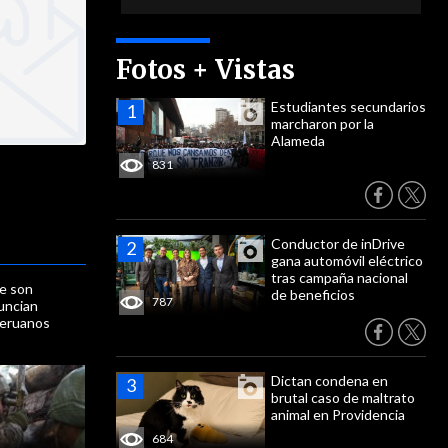
Fotos + Vistas
Estudiantes secundarios
marcharon por la
Alameda
831
Conductor de inDrive
gana automóvil eléctrico
tras campaña nacional
ue son
de beneficios
787
uncian
peruanos
Dictan condena en
brutal caso de maltrato
animal en Providencia
684