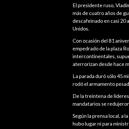
El presidente ruso, Vladí
más de cuatro años de guer
descafeinado en casi 20 
Unidos.
Con ocasión del 81 anivers
empedrado de la plaza Roja
intercontinentales, supu
aterrorizan desde hace m
La parada duró sólo 45 mi
rodó el armamento pesado
De la treintena de líderes
mandatarios se redujeron 
Según la prensa local, a l
hubo lugar ni para ministr