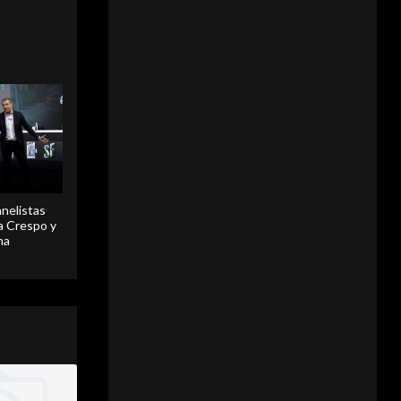
anelistas
 a Crespo y
ma