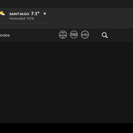
+
+
+
7.1°
SANTIAGO
Humedad
91%
ocios