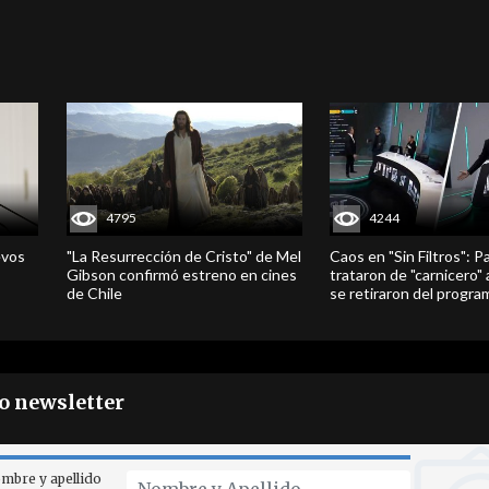
4795
4244
evos
"La Resurrección de Cristo" de Mel
Caos en "Sin Filtros": P
Gibson confirmó estreno en cines
trataron de "carnicero"
de Chile
se retiraron del progra
ro newsletter
mbre y apellido