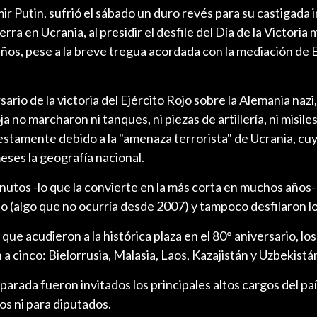
mir Putin, sufrió el sábado un duro revés para su castigada
ra en Ucrania, al presidir el desfile del Día de la Victoria 
años, pese a la breve tregua acordada con la mediación de
ario de la victoria del Ejército Rojo sobre la Alemania nazi,
 no marcharon ni tanques, ni piezas de artillería, ni misile
estamente debido a la "amenaza terrorista" de Ucrania, cu
eses la geografía nacional.
nutos -lo que la convierte en la más corta en muchos años-
 (algo que no ocurría desde 2007) y tampoco desfilaron l
 que acudieron a la histórica plaza en el 80° aniversario, los
a cinco: Bielorrusia, Malasia, Laos, Kazajistán y Uzbekistá
a parada fueron invitados los principales altos cargos del pa
os ni para diputados.