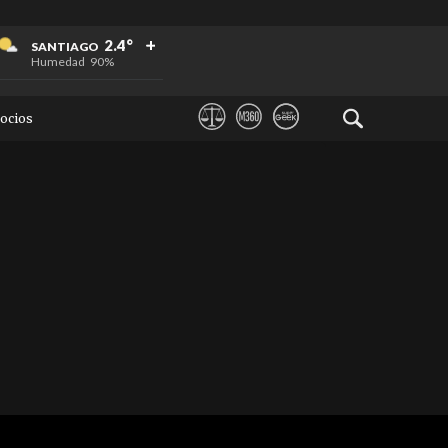
+
+
+
2.4°
SANTIAGO
Humedad
90%
ocios