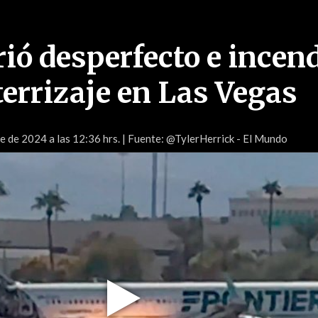
rió desperfecto e incen
terrizaje en Las Vegas
e de 2024 a las 12:36 hrs.
| Fuente: @TylerHerrick - El Mundo
Play
Video