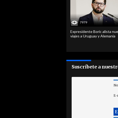
7979
Expresidente Boric alista nu
viajes a Uruguay y Alemania
Suscríbete a nuest
No
E-