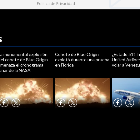
Política de Privacidad
s
La monumental explosión
Cohete de Blue Origin
¿Estado 51? Tr
el cohete de Blue Origin
explotó durante una prueba
United Airline
amenaza el cronograma
en Florida
volar a Venezu
lunar de la NASA