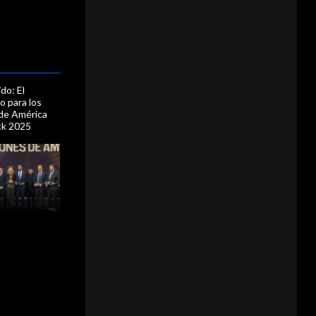
ido: El
o para los
de América
ck 2025