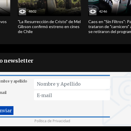
4802
4246
evos
"La Resurrección de Cristo" de Mel
Caos en "Sin Filtros": P
Gibson confirmó estreno en cines
trataron de "carnicero"
de Chile
se retiraron del progra
ro newsletter
mbre y apellido
mail
Política de Privacidad