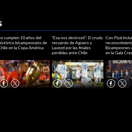
s
Se cumplen 10 años del
"Esa nos destrozó": El crudo
Con Pizzi inclu
histórico bicampeonato de
recuerdo de Agüero y
reconocimient
Chile en la Copa América
Lavezzi por las finales
Bicampeones 
perdidas ante Chile
en la Gala Cra