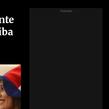
nte
iba