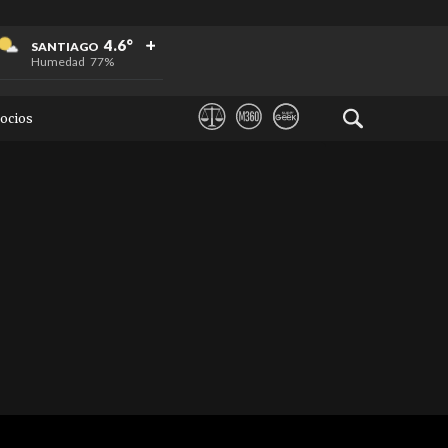
+
+
+
4.6°
SANTIAGO
Humedad
77%
ocios