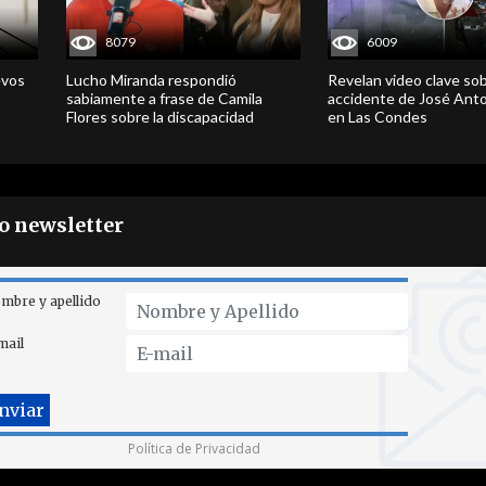
8079
6009
evos
Lucho Miranda respondió
Revelan video clave sob
sabiamente a frase de Camila
accidente de José Ant
Flores sobre la discapacidad
en Las Condes
ro newsletter
mbre y apellido
mail
Política de Privacidad