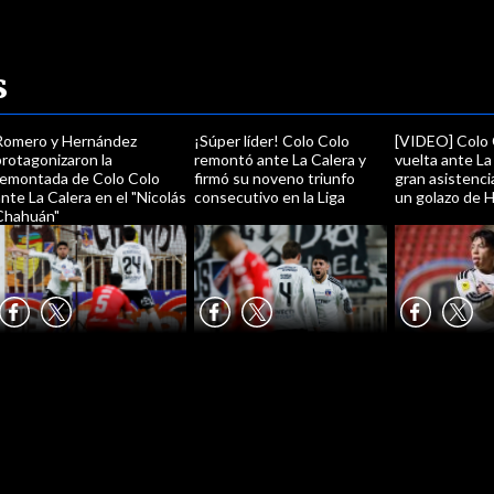
s
Romero y Hernández
¡Súper líder! Colo Colo
[VIDEO] Colo C
rotagonizaron la
remontó ante La Calera y
vuelta ante La
remontada de Colo Colo
firmó su noveno triunfo
gran asistenci
nte La Calera en el "Nicolás
consecutivo en la Liga
un golazo de 
Chahuán"