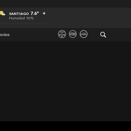
+
+
+
7.6°
SANTIAGO
Humedad
92%
ocios