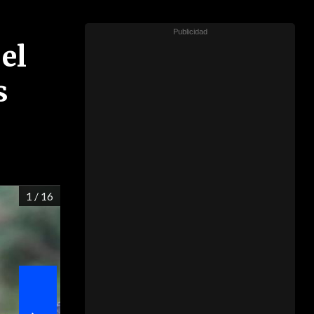
el
s
1
/ 16