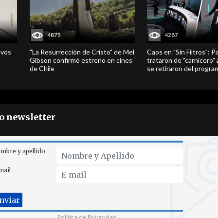
4875
4287
evos
"La Resurrección de Cristo" de Mel
Caos en "Sin Filtros": P
Gibson confirmó estreno en cines
trataron de "carnicero"
de Chile
se retiraron del progra
ro newsletter
mbre y apellido
mail
Política de Privacidad