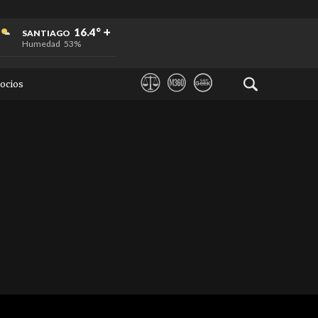
+
+
+
16.4°
SANTIAGO
Humedad
53%
ocios