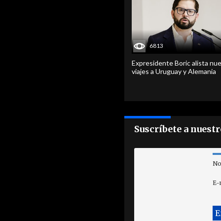
6813
Expresidente Boric alista nu
viajes a Uruguay y Alemania
Suscríbete a nuest
No
E-