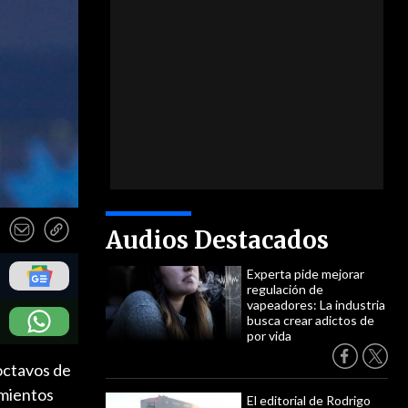
Audios Destacados
Experta pide mejorar
regulación de
vapeadores: La industria
busca crear adictos de
por vida
 octavos de
amientos
El editorial de Rodrigo