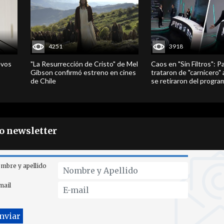
4251
3918
evos
"La Resurrección de Cristo" de Mel
Caos en "Sin Filtros": P
Gibson confirmó estreno en cines
trataron de "carnicero"
de Chile
se retiraron del progra
ro newsletter
mbre y apellido
mail