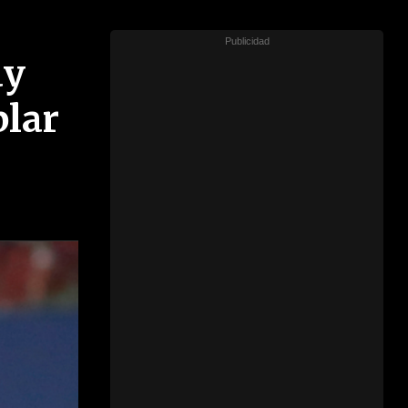
ay
blar