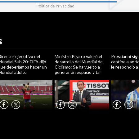
Política de Privacidad
s
irector ejecutivo del
Ministro Pizarro valoró el
Prestianni sig
undial Sub 20: FIFA dijo
desarrollo del Mundial de
cantinela anti
que deberíamos hacer un
Ciclismo: Se ha vuelto a
le respondió a
Mundial adulto
generar un espacio vital