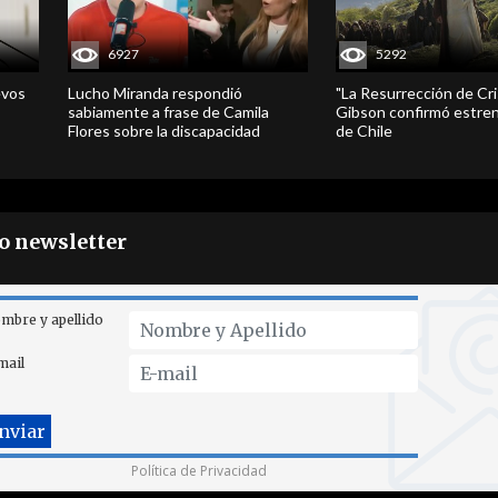
6927
5292
evos
Lucho Miranda respondió
"La Resurrección de Cri
sabiamente a frase de Camila
Gibson confirmó estren
Flores sobre la discapacidad
de Chile
ro newsletter
mbre y apellido
mail
Política de Privacidad