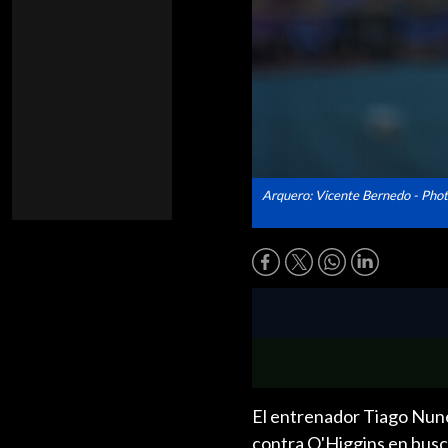
Arquero: Vicente Bernedo - Pho
El entrenador Tiago Nunes
contra O'Higgins en busca