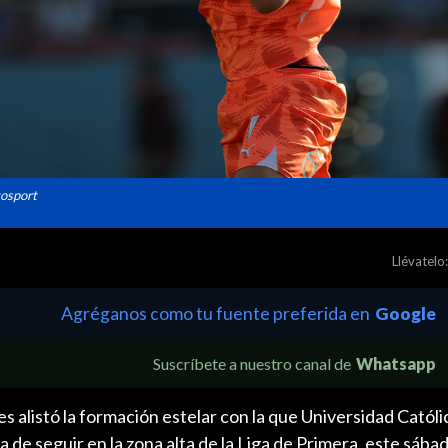
tosport
Llévatelo:
Agréganos como tu fuente preferida en
Google
Suscríbete a nuestro canal de
Whatsapp
 alistó la formación estelar con la que Universidad Catól
 de seguir en la zona alta de la Liga de Primera, este sába