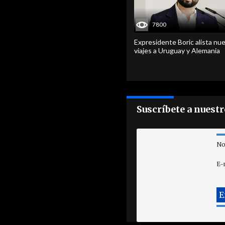
7800
Expresidente Boric alista nu
viajes a Uruguay y Alemania
Suscríbete a nuest
No
E-