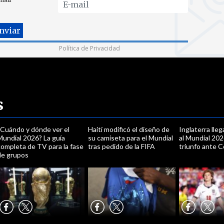
Política de Privacidad
s
¿Cuándo y dónde ver el
Haití modificó el diseño de
Inglaterra lle
Mundial 2026? La guía
su camiseta para el Mundial
al Mundial 202
completa de TV para la fase
tras pedido de la FIFA
triunfo ante C
de grupos