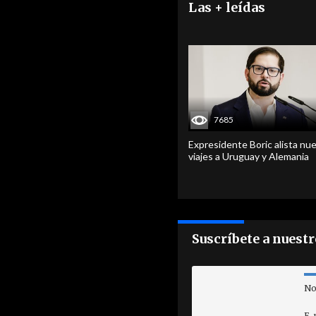
Las + leídas
7685
Expresidente Boric alista nu
viajes a Uruguay y Alemania
Suscríbete a nuest
No
E-