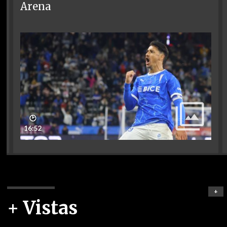
Arena
🕑
16:52
+
+ Vistas