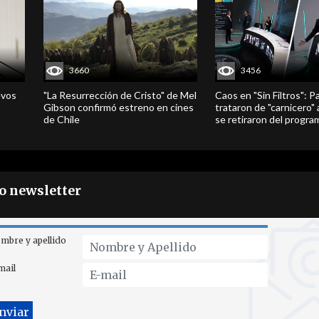
3660
3456
evos
"La Resurrección de Cristo" de Mel
Caos en "Sin Filtros": P
Gibson confirmó estreno en cines
trataron de "carnicero"
de Chile
se retiraron del progra
ro newsletter
mbre y apellido
mail