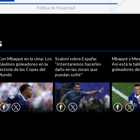
Política de Privacidad
s
Con Mbappé en la cima: Los
Scaloni sobre España:
Mbappé y Mess
máximos goleadores en la
"Intentaremos hacerles
Así está la tab
istoria de las Copas del
daño en las zonas que
goleadores de
Mundo
puedan sufrir"