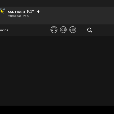
+
+
+
9.1°
SANTIAGO
Humedad
95%
ocios