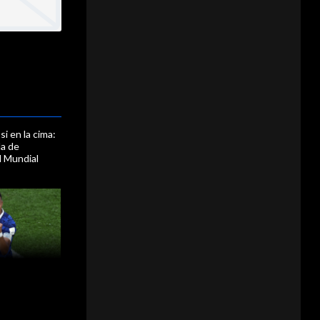
i en la cima:
la de
l Mundial