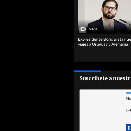
6070
Expresidente Boric alista nu
viajes a Uruguay y Alemania
Suscríbete a nuest
No
E-