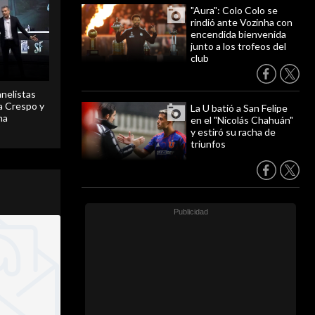
"Aura": Colo Colo se
rindió ante Vozinha con
encendida bienvenida
junto a los trofeos del
club
anelistas
 a Crespo y
La U batió a San Felipe
ma
en el "Nicolás Chahuán"
y estiró su racha de
triunfos