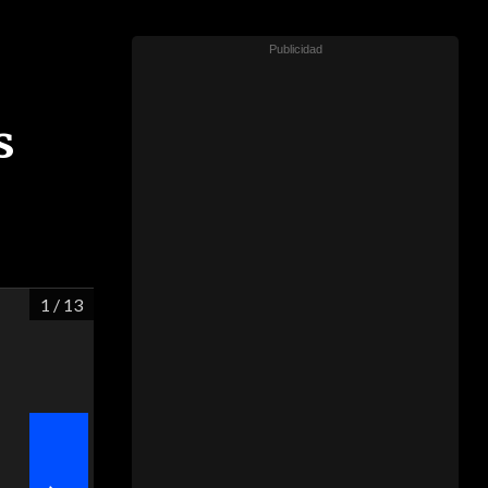
s
1
/ 13