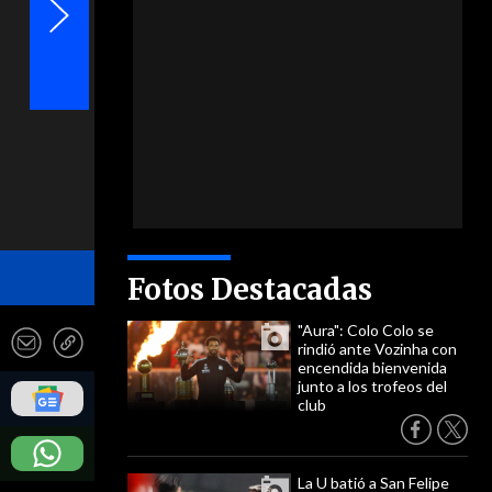
- Redes sociales
Fotos Destacadas
"Aura": Colo Colo se
rindió ante Vozinha con
encendida bienvenida
junto a los trofeos del
club
La U batió a San Felipe