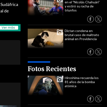
en el "Nicolás Chahuán"
e Sudáfrica
y estiró su racha de
al de
triunfos
Dictan condena en
brutal caso de maltrato
animal en Providencia
Fotos Recientes
Hiroshima recuerda los
81 años de la bomba
atómica