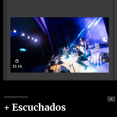
🕑
13:14
+
+ Escuchados