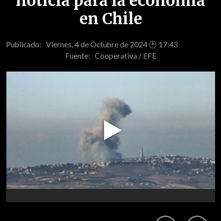
noticia para la economía
en Chile
Publicado: Viernes, 4 de Octubre de 2024 🕐 17:43
Fuente:
Cooperativa / EFE
Play
Video