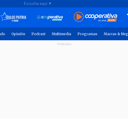
Escucha aquí ▼
ndo
Opinión
Podcast
Multimedia
Programas
Marcas & Neg