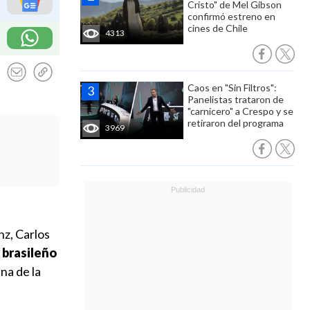
Cristo" de Mel Gibson
confirmó estreno en
cines de Chile
4313
Caos en "Sin Filtros":
Panelistas trataron de
"carnicero" a Crespo y se
retiraron del programa
3969
nz, Carlos
 brasileño
na de la