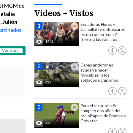
otel MGM de
Videos + Vistos
atalia
, Julión
Senadoras Flores y
nominados
Campillai se enfrascaron
en una pelea "cuma"
frente a las cámaras
1942
Capas antidrones
ayudan a hacer
"invisibles" a los
soldados ucranianos
622
Para el recuerdo: Se
cumplen dos años del
oro olímpico de Francisca
Crovetto
340