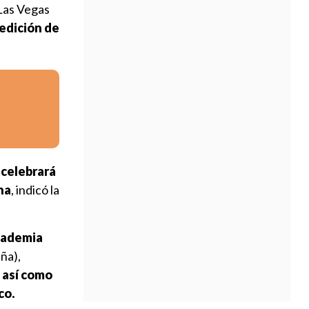
 Las Vegas
edición de
,
celebrará
ina
, indicó la
Academia
ña),
,
así como
co.