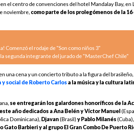
 en el centro de convenciones del hotel Mandalay Bay, en
de noviembre,
como parte de los prolegómenos de la 16 
ta! Comenzó el rodaje de "Son como niños 3"
la segunda integrante del jurado de "MasterChef Chile"
en una cena y un concierto tributo a la figura del brasileño
a y social de Roberto Carlos
a la música y la cultura lat
ñana,
se entregarán los galardones honoríficos de la 
, este año dedicados a Ana Belén y Víctor Manuel
(Espa
lica Dominicana),
Djavan
(Brasil)
y Pablo Milanés
(Cuba)
o Gato Barbieri y al grupo El Gran Combo De Puerto Ri