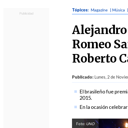
Tópicos:
Magazine
| Música
Alejandro
Romeo San
Roberto C
Publicado:
Lunes, 2 de Novie
El brasileño fue prem
2015.
En la ocasión celebrará
Foto:
UNO