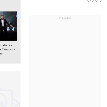
anelistas
 a Crespo y
ma