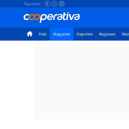
Síguenos:
País
Magazine
Deportes
Regiones
Mu