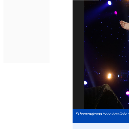
El homenajeado ícono brasileño s