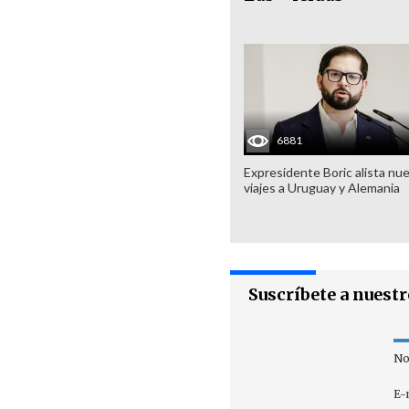
6881
Expresidente Boric alista nu
viajes a Uruguay y Alemania
Suscríbete a nuest
No
E-