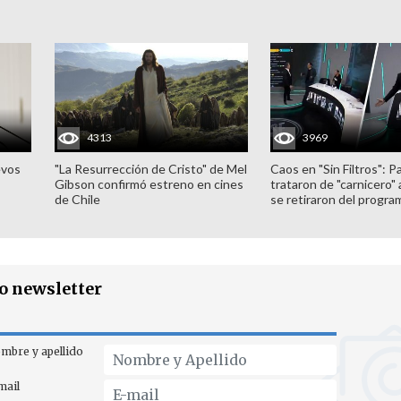
4313
3969
evos
"La Resurrección de Cristo" de Mel
Caos en "Sin Filtros": P
Gibson confirmó estreno en cines
trataron de "carnicero"
de Chile
se retiraron del progra
ro newsletter
mbre y apellido
mail