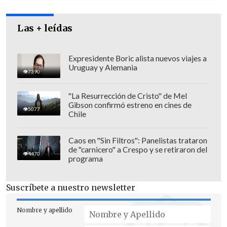
Las + leídas
Expresidente Boric alista nuevos viajes a
Uruguay y Alemania
7390
Se trata del segundo personaje de la
"La Resurrección de Cristo" de Mel
franquicia del ogro en obtener su propia
Gibson confirmó estreno en cines de
5077
película, luego de
las dos aventuras
Chile
independientes del "Gato con Botas"
,
con la voz de Antonio Banderas,
Caos en "Sin Filtros": Panelistas trataron
de "carnicero" a Crespo y se retiraron del
estrenadas en 2011 y 2022.
4470
programa
De esta manera,
el universo de "Shrek"
Suscríbete a nuestro newsletter
seguirá expandiéndose tras el estreno
de su quinta película,
"Shrek 5"
, que
Nombre y apellido
llegará el 30 de junio de 2027.