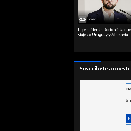
7682
Expresidente Boric alista nu
viajes a Uruguay y Alemania
Suscríbete a nuest
No
E-