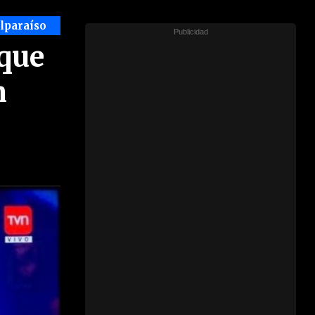
alparaíso
¡que
n