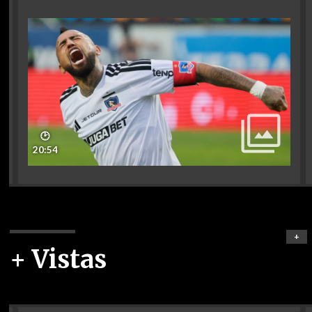
🕑
20:54
+
+ Vistas