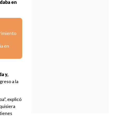
odaba en
frimiento
ia en
a y,
greso a la
a", explicó
 quisiera
 tienes