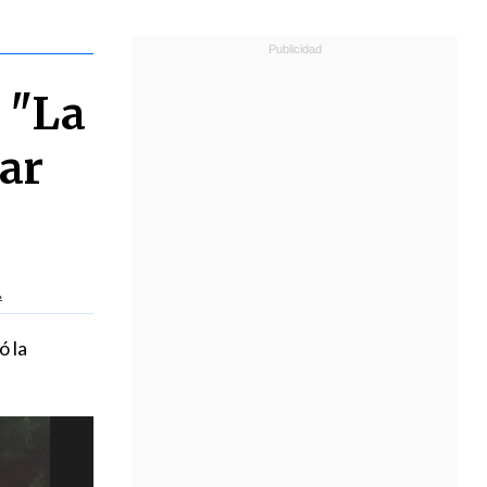
e "La
iar
.
ó la