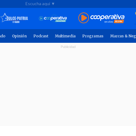
Escucha aquí ▼
ndo
Opinión
Podcast
Multimedia
Programas
Marcas & Neg