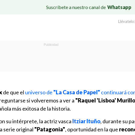
Suscríbete a nuestro canal de
Whatsapp
Llévatelo:
x
de que el
universo de
"La Casa de Papel"
continuará co
preguntarse si volveremos a ver a
"Raquel 'Lisboa' Murillo
ñola más exitosa de la historia.
n su intérprete, la actriz vasca
Itziar Ituño
, durante su pa
 serie original
"Patagonia"
, oportunidad en la que
recon