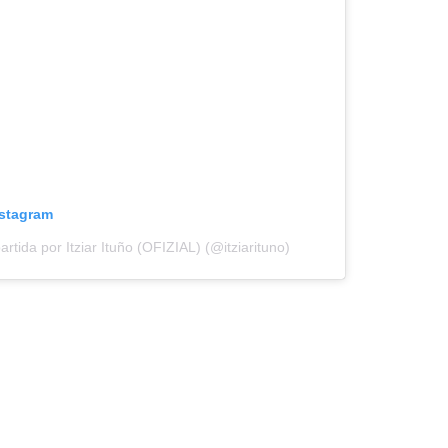
nstagram
tida por Itziar Ituño (OFIZIAL) (@itziarituno)