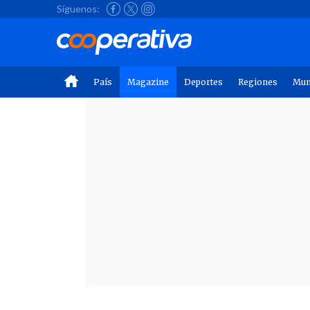
Síguenos:
País
Magazine
Deportes
Regiones
Mu