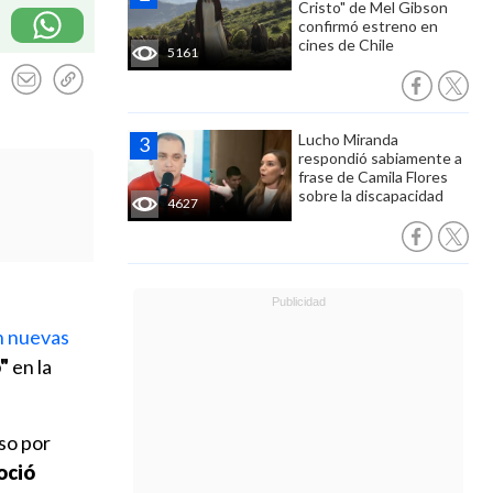
Cristo" de Mel Gibson
confirmó estreno en
cines de Chile
5161
Lucho Miranda
respondió sabiamente a
frase de Camila Flores
sobre la discapacidad
4627
n nuevas
"
en la
so por
oció