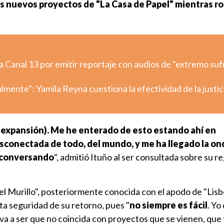
s nuevos proyectos de "La Casa de Papel" mientras r
a Canal 13 por emitir reportaje con audios de "extremo su
lmente": Yamila Reyna cuestiona la efectividad de la justic
a expansión). Me he enterado de esto estando ahí en
sconectada de todo, del mundo, y me ha llegado la ond
 conversando
", admitió Ituño al ser consultada sobre su re
el Murillo", posteriormente conocida con el apodo de "Lisbo
a seguridad de su retorno, pues "
no siempre es fácil
. Yo
 va a ser que no coincida con proyectos que se vienen, que