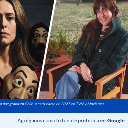
to que graba en Chile, a estrenarse en 2027 en TVN y Movistar+.
Agréganos como tu fuente preferida en
Google