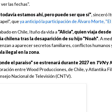
ver las fechas".
 todavía estamos ahí, pero puede ser que sí"
, sinceró 
Papel", que
ya anticipó la participación de Álvaro Morte, "El
bado en Chile, Ituño da vida a
"Alicia", quien viaja desde
a chilena tras la desaparición de su hijo "Noah"
. A me
enzan a aparecer secretos familiares, conflictos humanos
la ilegal en la zona
.
onde el paraíso" se estrenará durante 2027 en
TVN
y
M
oración entre Wood Producciones, de Chile, y Atlantika Fi
nsejo Nacional de Televisión (CNTV).