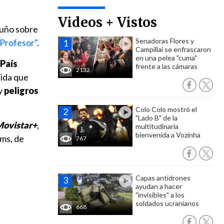
Videos + Vistos
Ituño sobre
Senadoras Flores y
 Profesor"
.
Campillai se enfrascaron
en una pelea "cuma"
 País
frente a las cámaras
2132
dida que
 y
peligros
Colo Colo mostró el
"Lado B" de la
ovistar+
,
multitudinaria
bienvenida a Vozinha
lms, de
767
Capas antidrones
ayudan a hacer
"invisibles" a los
soldados ucranianos
668