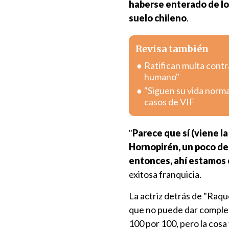
haberse enterado de lo
suelo chileno
.
Revisa también
Ratifican multa contr
humano"
"Siguen su vida norma
casos de VIF
"
Parece que sí (viene l
Hornopirén, un poco de
entonces, ahí estamos
exitosa franquicia.
La actriz detrás de "Raqu
que no puede dar complet
100 por 100, pero la cosa