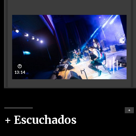
🕑
13:14
+
+ Escuchados