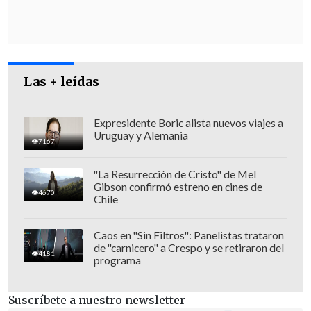
Fisco por el que ha sido imputado
",
detalló la resolución.
Las + leídas
Expresidente Boric alista nuevos viajes a
Uruguay y Alemania
7167
"La Resurrección de Cristo" de Mel
Gibson confirmó estreno en cines de
4670
Chile
Caos en "Sin Filtros": Panelistas trataron
de "carnicero" a Crespo y se retiraron del
4181
programa
Suscríbete a nuestro newsletter