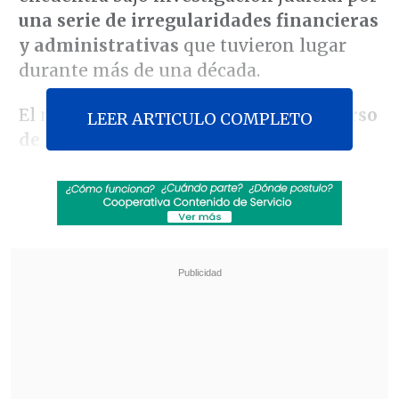
una serie de irregularidades financieras
y administrativas
que tuvieron lugar
durante más de una década.
El máximo tribunal
desestimó el recurso
LEER ARTICULO COMPLETO
de amparo presentado por la defensa
del exparlamentario
y
respaldó lo
resuelto anteriormente por la Corte de
Apelaciones de Santiago
,
descartando
que la privación de libertad del
imputado sea un acto arbitrario o fuera
de la legalidad
.
Revisa también
Colombiano fue asesinado a balazos en un cité