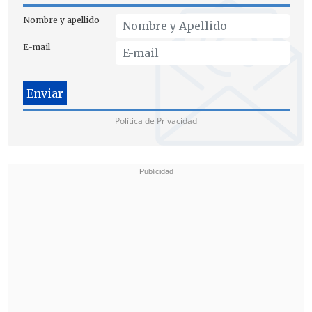
Nombre y apellido
E-mail
Política de Privacidad
Los delitos imputados incluyen tráfico de influencias y uso
malicioso de instrumentos mercantiles privados. (FOTO: ATON)
El debate sobre el desafuero
Uno de los puntos centrales que la
defensa intentó impugnar fue
la
inclusión de nuevos antecedentes en la
causa
,
tras haberse aprobado el