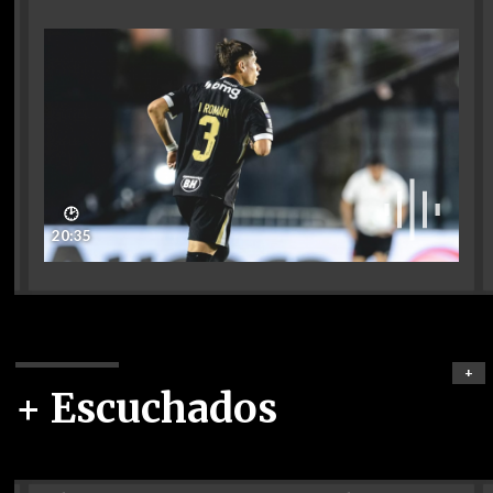
🕑
20:35
+
+ Escuchados