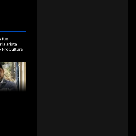
n fue
 la arista
o ProCultura