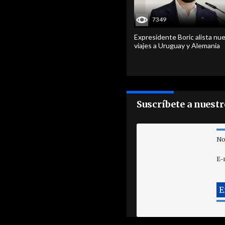
7349
Expresidente Boric alista nu
viajes a Uruguay y Alemania
Suscríbete a nuest
No
E-