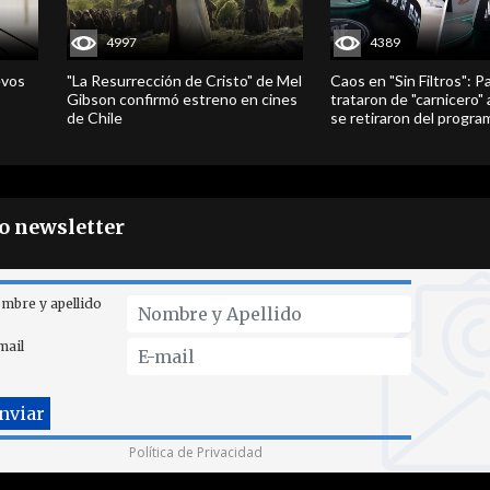
4997
4389
evos
"La Resurrección de Cristo" de Mel
Caos en "Sin Filtros": P
Gibson confirmó estreno en cines
trataron de "carnicero"
de Chile
se retiraron del progra
ro newsletter
mbre y apellido
mail
Política de Privacidad