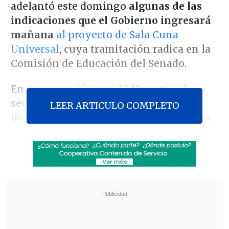
adelantó este domingo
algunas de las
indicaciones que el Gobierno ingresará
mañana
al proyecto de Sala Cuna
Universal
, cuya tramitación radica en la
Comisión de Educación del Senado.
En conversación con
El Mercurio,
el
secretario de Estado destacó que la
LEER ARTICULO COMPLETO
instancia parlamentaria
"dio más plazo
para indicaciones"
debido a que la
iniciativa se encuentra en su primer
trámite legislativo. "
El Presidente nos
encargó encarecidamente revisar,
contrastar, usar los mejores datos"
,
indicó.