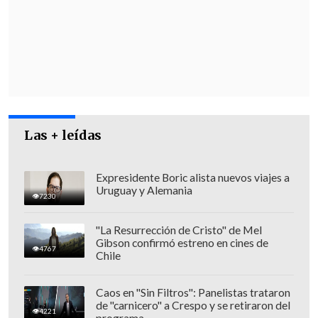
de que esto no siga subiendo
", aseveró el
ministro.
Rau explicó que desde su cartera
"estamos analizando fórmulas que ya se
habían discutido con distintos
parámetros
, alguna compensación con
Las + leídas
el seguro de cesantía, usando nuevos
datos que no se usaron en el informe
Expresidente Boric alista nuevos viajes a
anterior,
como las proyecciones de
Uruguay y Alemania
7230
nacimiento del Censo 2024
".
"La Resurrección de Cristo" de Mel
Gibson confirmó estreno en cines de
4767
Chile
Caos en "Sin Filtros": Panelistas trataron
de "carnicero" a Crespo y se retiraron del
4221
programa