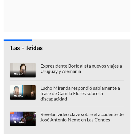
Las + leídas
"Más allá de los esfuerzos y del derecho
Expresidente Boric alista nuevos viajes a
de los diputados acusadores,
no logran
Uruguay y Alemania
8114
en el escrito el mínimo para que la
Cámara en su conjunto pueda
Lucho Miranda respondió sabiamente a
pronunciarse de manera correcta y
frase de Camila Flores sobre la
8057
discapacidad
apropiada
", enfatizó Zapata.
Para el abogado, "
el problema principal
Revelan video clave sobre el accidente de
José Antonio Neme en Las Condes
de la acusación es que no logra explicar
5944
la conexión entre ciertos actos u