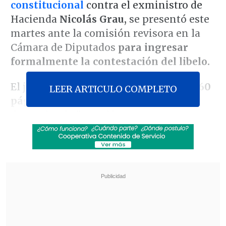
constitucional
contra el exministro de
Hacienda
Nicolás Grau,
se presentó este
martes ante la comisión revisora en la
Cámara de Diputados
para ingresar
formalmente la contestación del libelo.
El jurista presentó
un documento de 160
LEER ARTICULO COMPLETO
páginas
en el que se invoca la
denominada
"cuestión
previa",
argumentando que
la acción
impulsada por parlamentarios del
Partido Republicano y Partido Nacional
Libertario
no cumple con los requisitos
mínimos de forma y fondo.
Revisa también