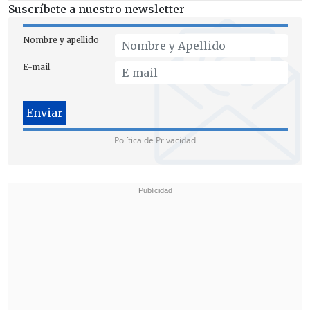
Suscríbete a nuestro newsletter
omisiones
y la infracción de normas
constitucionales o legales".
Nombre y apellido
E-mail
Política de Privacidad
"No basta con decir: 'el ministro fue
ministro, bajo la gestión del ministro se