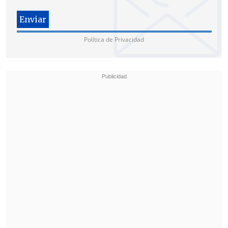
Política de Privacidad
"Chile se organiza en un Estado social y democrático de
derecho, que reconoce derechos y libertades fundamentales y
promueve el desarrollo progresivo de los derechos sociales",
comienza el artículo 1 del texto redactado por los
comisionados. (Foto: ATON)