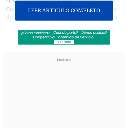
"Este anteproyecto no va a ser la
Constitución de los sueños de ninguno
LEER ARTICULO COMPLETO
de nosotros, pero sí tenemos la certeza
de que es una Constitución bien hecha
,
que está equilibrada, que respeta nuestra
tradición constitucional y mantiene
normas que han probado que funcionan
bien y, a la vez, innova en materias muy
importantes", afirmó en la víspera la
presidenta del comité,
Verónica
Undurraga
, a
Cooperativa.
Revisa también
Megaoperativo policial a nivel nacional dejó
más de 1.300 detenidos y miles de controles
preventivos