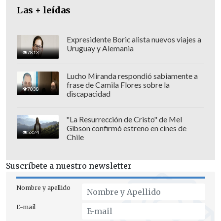
robusta a los derechos y libertades
Las + leídas
individuales de las personas, a la vez
que configura el Estado social de
Expresidente Boric alista nuevos viajes a
derecho
; es decir, una protección fuerte
Uruguay y Alemania
7813
de la salud, de la educación, de la
seguridad social, del derecho prioritario
Lucho Miranda respondió sabiamente a
frase de Camila Flores sobre la
al agua para el consumo", resumió
7038
discapacidad
Undurraga.
"La Resurrección de Cristo" de Mel
Gibson confirmó estreno en cines de
5324
Chile
Suscríbete a nuestro newsletter
Nombre y apellido
E-mail