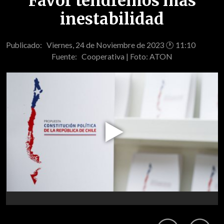
Favor tendremos más
inestabilidad
Publicado: Viernes, 24 de Noviembre de 2023 🕐 11:10
Fuente:
Cooperativa | Foto: ATON
Play
Video