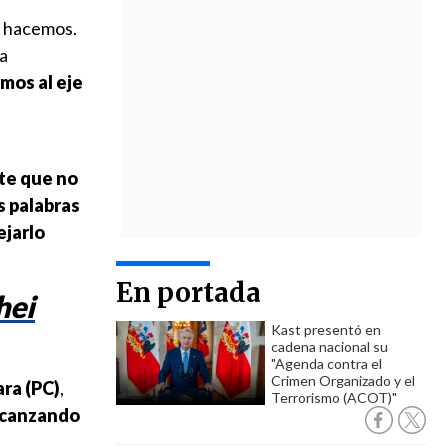
o hacemos.
ia
mos al eje
te que no
s palabras
ejarlo
En portada
hei
Kast presentó en
cadena nacional su
"Agenda contra el
Crimen Organizado y el
ra (PC)
,
Terrorismo (ACOT)"
lcanzando