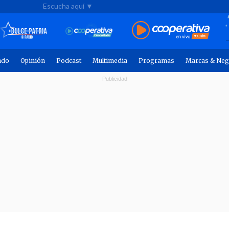
Escucha aquí ▼
ndo
Opinión
Podcast
Multimedia
Programas
Marcas & Neg