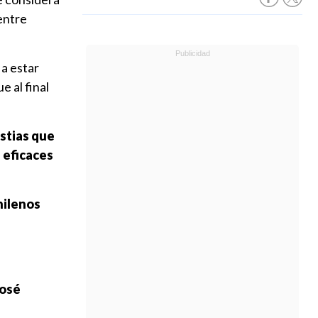
entre
a estar
ue al final
stias que
 eficaces
hilenos
osé