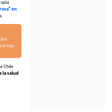
ropia
rosa" en
a.
ulto
por hijo
de Chile
 la salud
.