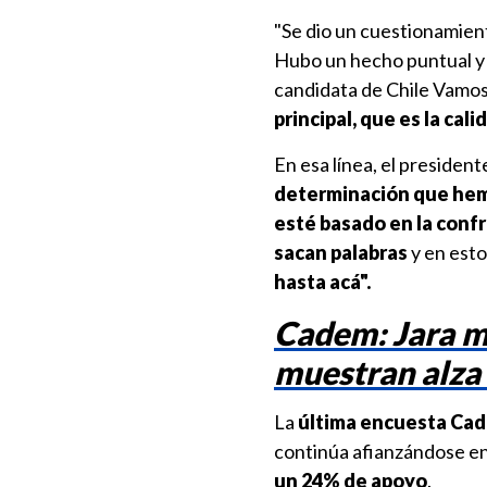
"Se dio un cuestionamient
Hubo un hecho puntual y l
candidata de Chile Vamos 
principal, que es la cal
En esa línea, el presiden
determinación que hemo
esté basado en la confr
sacan palabras
y en est
hasta acá".
Cadem: Jara ma
muestran alza 
La
última encuesta Ca
continúa afianzándose en 
un 24% de apoyo
.