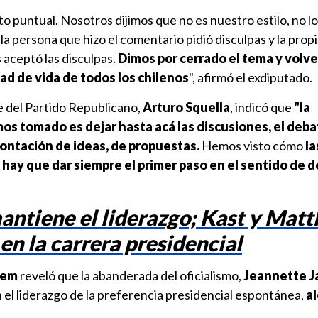
o puntual. Nosotros dijimos que no es nuestro estilo, no l
a persona que hizo el comentario pidió disculpas y la prop
aceptó las disculpas.
Dimos por cerrado el tema y volve
idad de vida de todos los chilenos
", afirmó el exdiputado.
te del Partido Republicano,
Arturo Squella
, indicó que
"la
s tomado es dejar hasta acá las discusiones, el deba
ontación de ideas, de propuestas.
Hemos visto cómo
la
o
hay que dar siempre el primer paso en el sentido de d
ntiene el liderazgo; Kast y Matt
en la carrera presidencial
dem
reveló que la abanderada del oficialismo,
Jeannette Ja
el liderazgo de la preferencia presidencial espontánea,
a