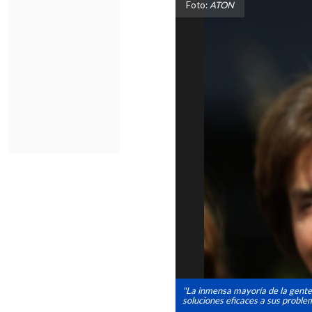
Foto:
ATON
"La inmensa mayoría de la gente 
soluciones eficaces a sus problem