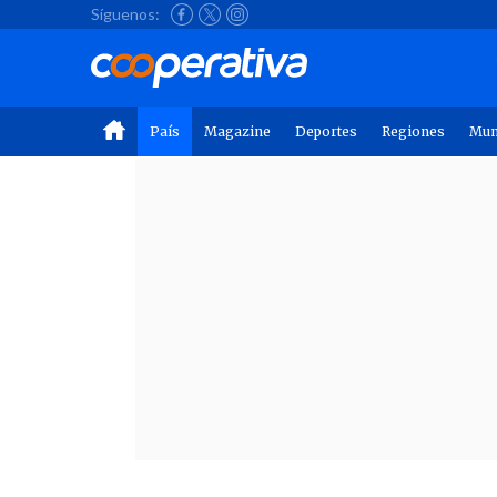
Síguenos:
País
Magazine
Deportes
Regiones
Mu