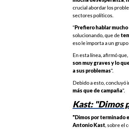
crucial abordar los probl
sectores políticos.
"
Prefiero hablar mucho
solucionando, que de
tem
eso le importa a un grupo
En esta línea, afirmó que
son muy graves y lo que
a sus problemas
".
Debido a esto, concluyó i
más que de campaña
".
Kast: "Dimos 
"Dimos por terminado e
Antonio
Kast
, sobre el 