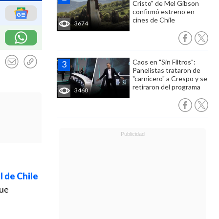
Cristo" de Mel Gibson
confirmó estreno en
cines de Chile
3674
Caos en "Sin Filtros":
Panelistas trataron de
"carnicero" a Crespo y se
retiraron del programa
3460
l de Chile
que