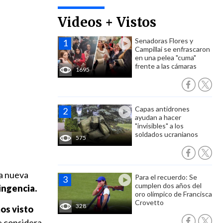
Videos + Vistos
Senadoras Flores y
Campillai se enfrascaron
en una pelea "cuma"
frente a las cámaras
1695
Capas antidrones
ayudan a hacer
"invisibles" a los
soldados ucranianos
575
na nueva
Para el recuerdo: Se
cumplen dos años del
ingencia.
oro olímpico de Francisca
Crovetto
328
os visto
ue considera