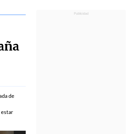
paña
ada de
 estar