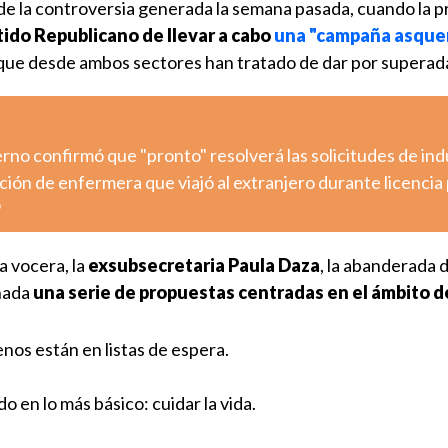
de la controversia generada la semana pasada, cuando la p
tido Republicano de llevar a cabo
una "campaña asque
 que desde ambos sectores han tratado de dar por superad
ierno confirmó que "pronto" resolverá las solicitudes de ind
ción de enfermera que viajó al extranjero durante licencia 
o
 vocera, la
exsubsecretaria Paula Daza
, la abanderada 
nada
una serie de propuestas centradas en el ámbito de
enos están en listas de espera.
 en lo más básico: cuidar la vida.