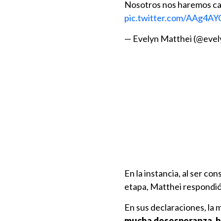
Nosotros nos haremos car
pic.twitter.com/AAg4AY
— Evelyn Matthei (@eve
En la instancia, al ser co
etapa, Matthei respondi
En sus declaraciones, la m
mucha desesperanza
,
h