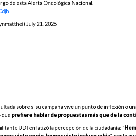
go de esta Alerta Oncológica Nacional.
Cdjh
lynmatthei)
July 21, 2025
nsultada sobre si su campaña vive un punto de inflexión o u
ó que
prefiere hablar de propuestas más que de la cont
ilitante UDI enfatizó la percepción de la ciudadanía: "
Hem
emos visto enojo
,
hemos visto incluso rabia
", por lo q