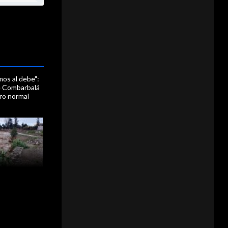
mos al debe":
e Combarbalá
ro normal