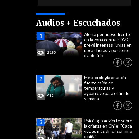
Audios + Escuchados
Alerta por nuevo frente
en la zona central: DMC
prevé intensas lluvias en
pocas horas y posterior
2193
ola de frío
Meteorología anuncia
fuerte caída de
temperaturas y
aguanieve para el fin de
932
semana
Psicólogo advierte sobre
la crianza en Chile: "Cada
vez es más difícil ser niño
o niña"
868