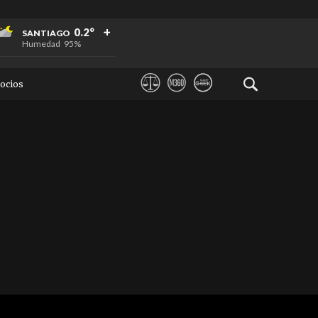
+
+
+
0.2°
SANTIAGO
Humedad
95%
ocios