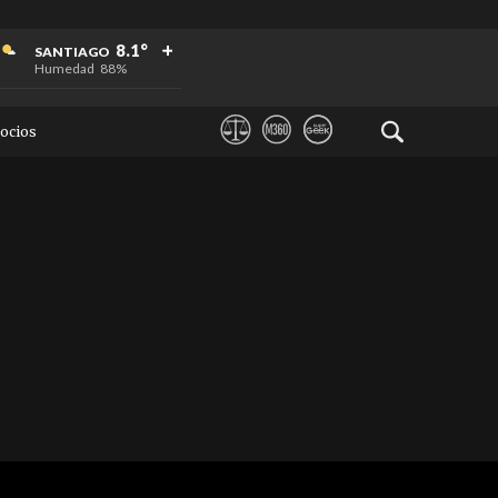
+
+
+
8.1°
SANTIAGO
Humedad
88%
ocios