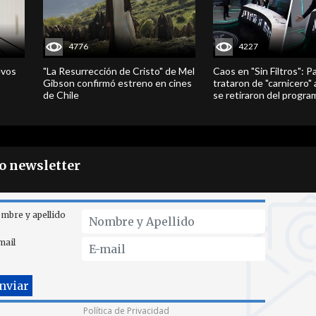
4776
4227
evos
"La Resurrección de Cristo" de Mel
Caos en "Sin Filtros": P
Gibson confirmó estreno en cines
trataron de "carnicero"
de Chile
se retiraron del progra
ro newsletter
mbre y apellido
mail
Política de Privacidad