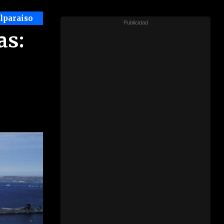
alparaiso
as: