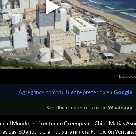
Play
Video
Llévatelo:
Agréganos como tu fuente preferida en
Google
Suscríbete a nuestro canal de
Whatsapp
 en el Mundo, el director de Greenpeace Chile, Matías Asú
tras casi 60 años- de la industria minera Fundición Ventana