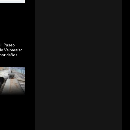
l: Paseo
e Valparaíso
 por daños