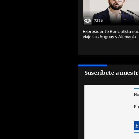
7236
Expresidente Boric alista nu
viajes a Uruguay y Alemania
Suscríbete a nuest
No
E-