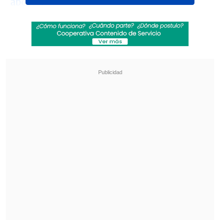
aborto
.
Y aunque históricamente
"príncipe" es
un término usado
para referirse a los
cardenales católicos -
como el arzobispo
de Santiago,
Fernando Chomali
-,
también
muchos los consideran un
sarcasmo
; y en esa línea reaccionaron
diputados de partidos vinculados
históricamente a esta religión, como RN
o la DC.
Revisa también
Estallido social: Gobierno confirmó que
"pronto" resolverá las solicitudes de indulto
Corte ratificó destitución de enfermera que