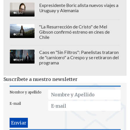
características"; agregando que "a ratos
Expresidente Boric alista nuevos viajes a
Uruguay y Alemania
da la impresión que a algunos ministros
6162
y ministras del Gobierno se les olvida
"La Resurrección de Cristo" de Mel
que estamos en una sociedad
Gibson confirmó estreno en cines de
3738
democrática y pluralista. Respecto del
Chile
aborto libre hay distintas opiniones (...)
es lamentable lo que ha hecho la
Caos en "Sin Filtros": Panelistas trataron
de "carnicero" a Crespo y se retiraron del
ministra de la Mujer al tratar de
3499
programa
ridiculizar las opiniones del arzobispo
de Santiago
".
Suscríbete a nuestro newsletter
Nombre y apellido
E-mail