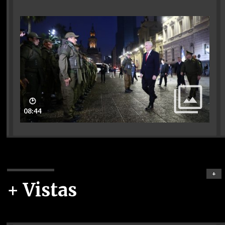
🕑
08:44
+
+ Vistas