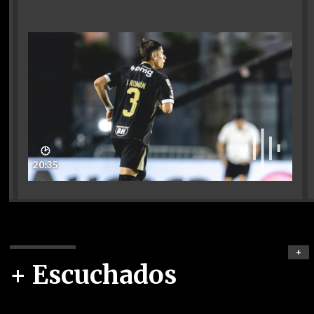
🕑
20:35
+
+ Escuchados