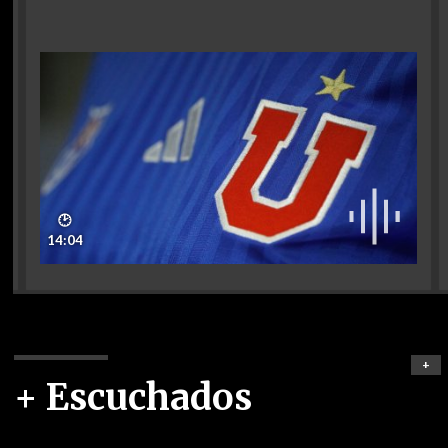
🕑
14:04
+
+ Escuchados