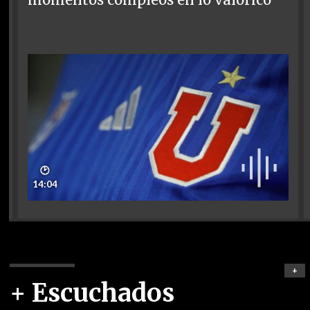
momentos compleos en lo valórico
🕑
14:04
+
+ Escuchados