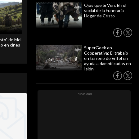
Ojos que Sí Ven: El rol
social de la Funeraria
Hogar de Cristo
sto" de Mel
o en cines
SuperGeek en
Cooperativa: El trabajo
en terreno de Entel en
ayuda a damnificados en
Islón