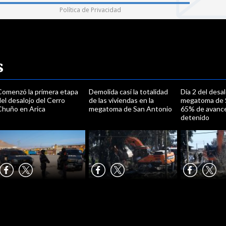
Política de Privacidad
s
Comenzó la primera etapa
Demolida casi la totalidad
Día 2 del desal
el desalojo del Cerro
de las viviendas en la
megatoma de 
Chuño en Arica
megatoma de San Antonio
65% de avance
detenido