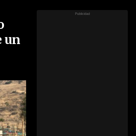
o
e un