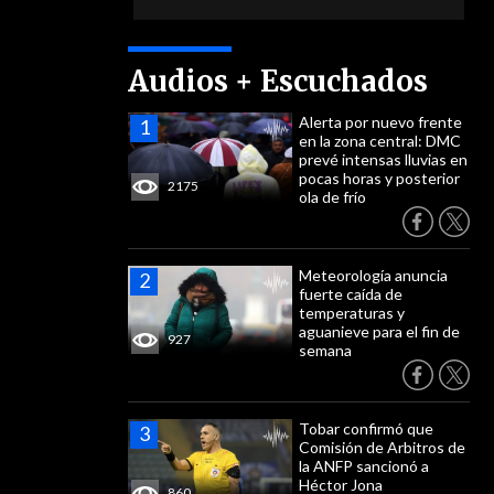
Audios + Escuchados
Alerta por nuevo frente
en la zona central: DMC
prevé intensas lluvias en
pocas horas y posterior
2175
ola de frío
Meteorología anuncia
fuerte caída de
temperaturas y
aguanieve para el fin de
927
semana
Tobar confirmó que
Comisión de Arbitros de
la ANFP sancionó a
Héctor Jona
860