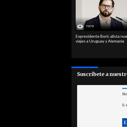
7979
Expresidente Boric alista nu
viajes a Uruguay y Alemania
Suscríbete a nuest
No
E-