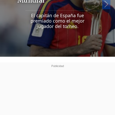
Mundial
Si
El capitán de España fue
premiado como el mejor
jugador del torneo.