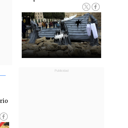
e
rio