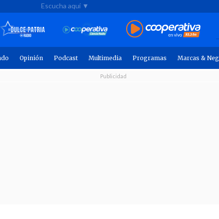
Escucha aquí ▼
ndo
Opinión
Podcast
Multimedia
Programas
Marcas & Neg