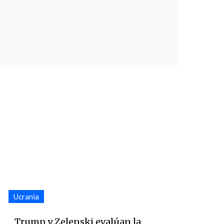
Ucrania
Trump y Zelenski evalúan la