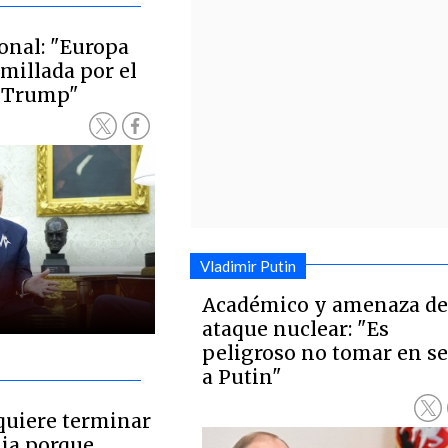
onal: "Europa
millada por el
a Trump"
Vladimir Putin
Académico y amenaza d
ataque nuclear: "Es
peligroso no tomar en se
a Putin"
quiere terminar
nia porque