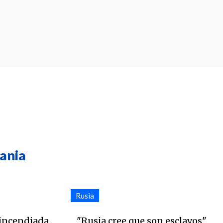
ania
Rusia
 incendiada
"Rusia cree que son esclavos",