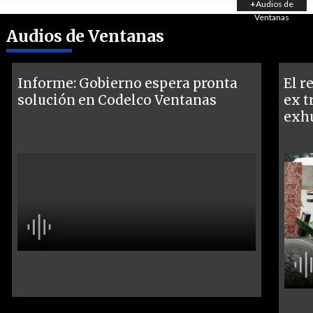
+
Audios de
Ventanas
Audios de Ventanas
Informe: Gobierno espera pronta
El r
solución en Codelco Ventanas
ex t
exh