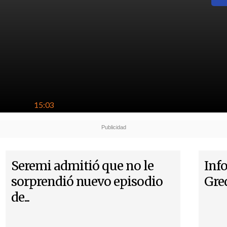
15:03
Seremi admitió que no le
Inf
sorprendió nuevo episodio
Gred
de...