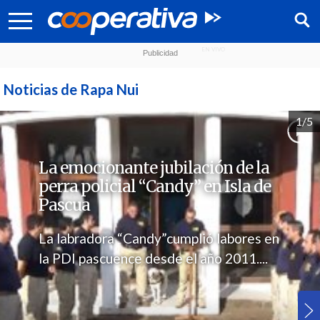
Noticias de Rapa Nui
1/5
La emocionante jubilación de la
perra policial “Candy” en Isla de
Pascua
La labradora “Candy”cumplió labores en
la PDI pascuence desde el año 2011....
Síguenos: