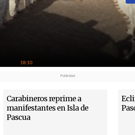
18:10
Carabineros reprime a
Ecli
manifestantes en Isla de
Pasc
Pascua