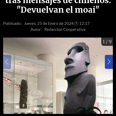
tras mensajes de chilenos:
"Devuelvan el moai"
Publicado: Jueves, 25 de Enero de 2024 🕐 12:17
Autor:
Redacción Cooperativa
1
/ 9