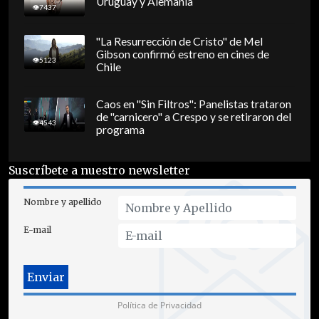
Uruguay y Alemania
7437
"La Resurrección de Cristo" de Mel
Gibson confirmó estreno en cines de
5123
Chile
Caos en "Sin Filtros": Panelistas trataron
de "carnicero" a Crespo y se retiraron del
4543
programa
Suscríbete a nuestro newsletter
Nombre y apellido
E-mail
Política de Privacidad