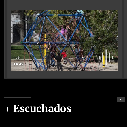
🕑
14:42
+
+ Escuchados