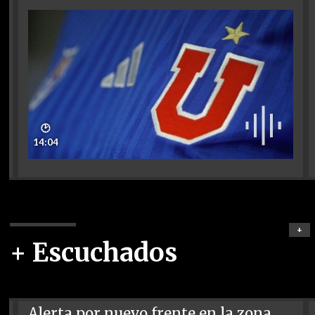
🕑
14:04
+
+ Escuchados
Alerta por nuevo frente en la zona