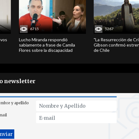
6715
5267
evos
Lucho Miranda respondió
"La Resurrección de Cri
sabiamente a frase de Camila
Gibson confirmó estren
Flores sobre la discapacidad
de Chile
ro newsletter
mbre y apellido
mail