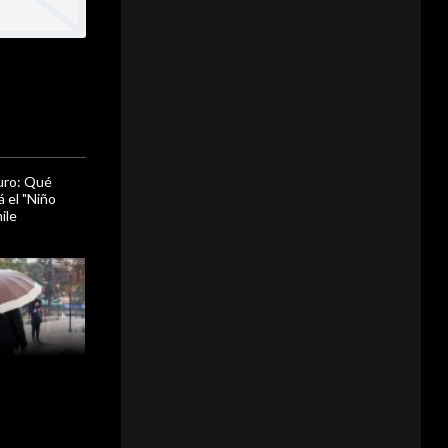
uro: Qué
 el "Niño
ile