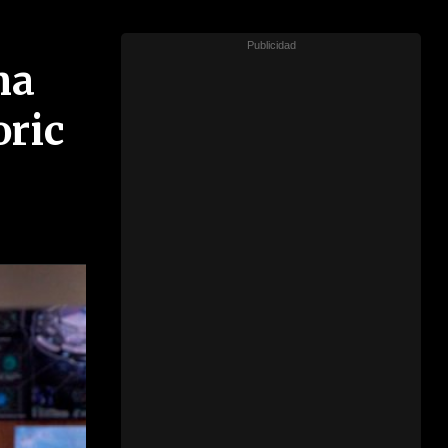
na
oric