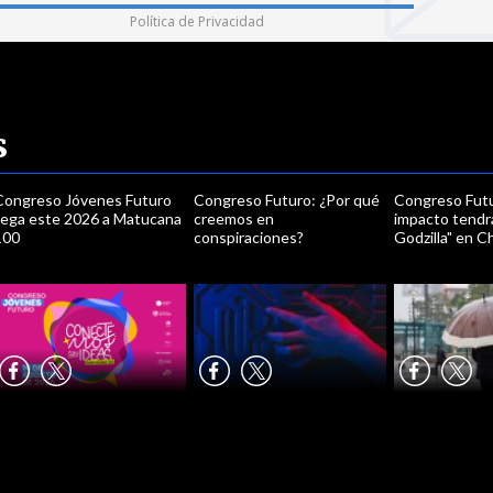
Política de Privacidad
s
Congreso Jóvenes Futuro
Congreso Futuro: ¿Por qué
Congreso Fut
llega este 2026 a Matucana
creemos en
impacto tendrá
100
conspiraciones?
Godzilla" en Ch