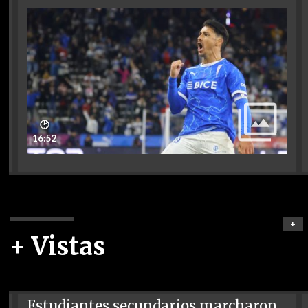
🕑
16:52
+
+ Vistas
Estudiantes secundarios marcharon