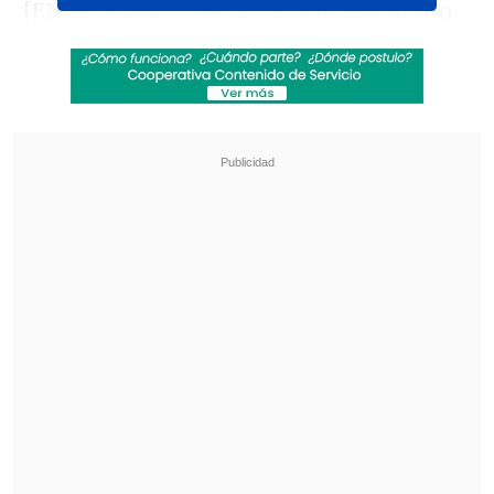
[EN VIVO] Promulgamos Ley de Indulto
Conmutativo
https://t.co/r5UYDN4kOS
— Sebastian Piñera (@sebastianpinera)
April 16, 2020