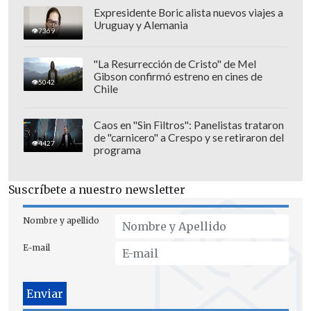
Revolución científica: un sistema de IA creó,
Expresidente Boric alista nuevos viajes a
desde cero, genomas funcionales para
Uruguay y Alemania
7369
combatir bacterias resistentes
"La Resurrección de Cristo" de Mel
Gibson confirmó estreno en cines de
Así las cosas, la nueva ley, que apunta a
5042
Chile
grupos de riesgo ante la pandemia,
beneficiará principalmente a mayores de
Caos en "Sin Filtros": Panelistas trataron
de "carnicero" a Crespo y se retiraron del
75 años y mujeres embarazadas o con
4427
programa
hijos menores de dos años.
Suscríbete a nuestro newsletter
El Mandatario reiteró que se
"excluye a
los delitos más graves,
y entre ellos se
Nombre y apellido
encuentran los homicidios, parricidios,
E-mail
secuestro, tortura, y también delitos de
lesa humanidad".