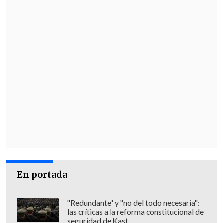
muerte, que tienen incapacidades física o
mentales totales, puedan tener el
derecho a una muerte con dignidad".
Desde la
Asociación de Oficiales
Penitenciarios
apuntaron previamente
en
Cooperativa
que la nueva ley
"lo
único que baja es el hacinamiento"
, pero
no soluciona el problema.
En tanto, las
comisiones de libertad
condicional de las Cortes de Apelaciones
han acogido 1.590 solicitudes
de 3.286
En portada
casos, según cifras del poder Judicial, a la
espera del balance del tribunal de alzada
"Redundante" y "no del todo necesaria":
de Punta Arenas.
las críticas a la reforma constitucional de
seguridad de Kast