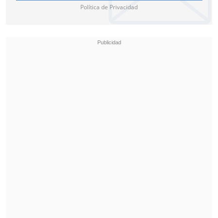
Política de Privacidad
"Sin perjuicio de ello -recordó dando una
señal hacia su sector-, el 2018 enviamos
otro proyecto al Congreso que tiene
fundamento humanitario
, que busca que
las personas con enfermedades
terminales, que están al borde de la